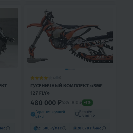
4
0
ЕКТ
ГУСЕНИЧНЫЙ КОМПЛЕКТ «SMF
127 FLY»
480 000 ₽
485 000 ₽
-1%
Гарантия лучшей
Вернём
48 000 ₽
цены
мес
21 600 ₽
/мес
20 670 ₽
/мес