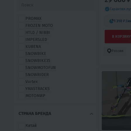
Гарантия л
PROMAX
1 310 ₽
/м
FROZEN MOTO
HTLD / NIBBI
В КОРЗИНУ
IMPERSLED
KUBENA
Россия
SNOWBIKE
SNOWBIKE35
SNOWMOTOFUN
SNOWRIDER
Vortex
YMASTRACKS
МОТОМИР
СТРАНА БРЕНДА
Китай