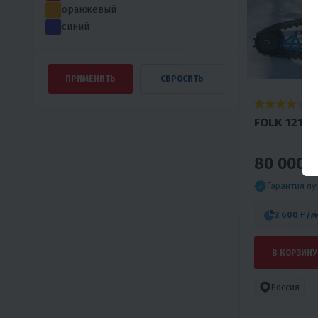
оранжевый
синий
4
FOLK 121 
80 000 
Гарантия л
3 600 ₽
/м
В КОРЗИНУ
Россия