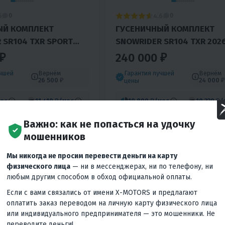
5
4.6
0
0
ЫЙ КОМПЛЕКТ
ГУСЕНИЧНЫЙ КОМПЛЕКТ
 SR104 TXR SPORT
SNOWRIDER SR104 TXR 202
 БЛОК, ТРАК, ЛЫЖА)
(ГУСЕНИЧНЫЙ БЛОК, ТРАК,
₽
240 000 ₽
О И КРОСС. МОТО
ЛЫЖА) ДЛЯ ЭНДУРО И КРОС
учшей
Вернём
Гарантия лучшей
Вернём
МОТО
26 500 ₽
24 000 ₽
цены
ес
11 410 ₽
/мес
10 800 ₽
/мес
10 330 ₽
/
Важно: как не попасться на удочку
КУПИТЬ В 1 КЛИК
В КОРЗИНУ
КУПИТЬ В
мошенников
Россия
Мы никогда не просим перевести деньги на карту
физического лица
— ни в мессенджерах, ни по телефону, ни
любым другим способом в обход официальной оплаты.
Если с вами связались от имени X-MOTORS и предлагают
оплатить заказ переводом на личную карту физического лица
или индивидуального предпринимателя — это мошенники. Не
переводите деньги!