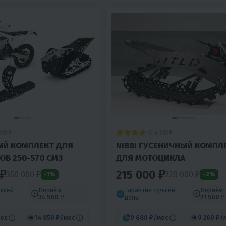
3
4.1
0
0
ЫЙ КОМПЛЕКТ ДЛЯ
NIBBI ГУСЕНИЧНЫЙ КОМПЛ
В 250-570 СМ3
ДЛЯ МОТОЦИКЛА
 ₽
215 000 ₽
350 000 ₽
220 000 ₽
-1%
-2%
учшей
Вернём
Гарантия лучшей
Вернём
34 500 ₽
21 500 ₽
цены
ес
14 850 ₽
/мес
9 680 ₽
/мес
9 260 ₽
/