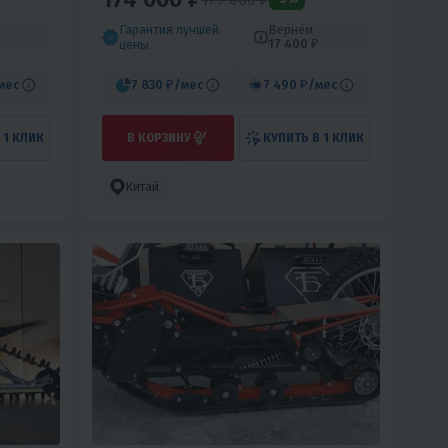
С.
Гарантия лучшей
Вернём
17 400 ₽
цены
мес
7 830 ₽
/мес
7 490 ₽
/мес
 1 КЛИК
В КОРЗИНУ
КУПИТЬ В 1 КЛИК
Китай