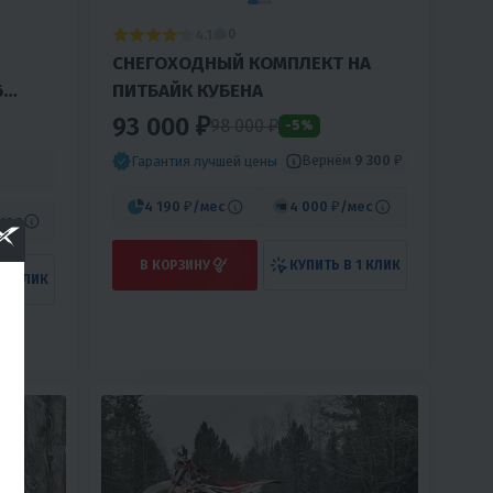
4.1
0
СНЕГОХОДНЫЙ КОМПЛЕКТ НА
6
ПИТБАЙК КУБЕНА
93 000 ₽
98 000 ₽
-5%
С.
Вернём
9 300 ₽
Гарантия лучшей цены
4 190 ₽
/мес
4 000 ₽
/мес
мес
В КОРЗИНУ
КУПИТЬ В 1 КЛИК
 1 КЛИК