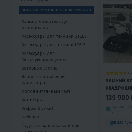
Зимние комплекты для техники
Защита двигателя для
мотоциклов
Аксессуары для техники STELS
Аксессуары для техники IRBIS
Аксессуары для
Мотобуксировщиков
Ветровые стекла
4.
Выносы шноркелей,
ЗИМНИЙ К
радиаторов
КВАДРОЦИ
Дополнительный свет
PROMAX/GB
139 900 
Канистры
(ЛЫЖИ И Г
Гарантия л
Кофры (сумки)
цены
Лебедки
5 830 ₽
/м
Подкаты, кантователи для
снегоходов