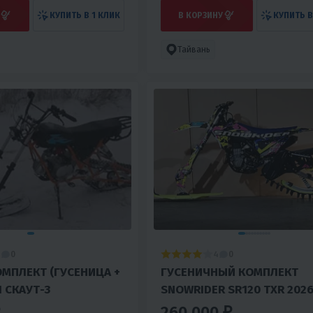
КУПИТЬ В 1 КЛИК
В КОРЗИНУ
КУПИТЬ В
Тайвань
1
4
0
0
МПЛЕКТ (ГУСЕНИЦА +
ГУСЕНИЧНЫЙ КОМПЛЕКТ
 СКАУТ-3
SNOWRIDER SR120 TXR 202
(ГУСЕНИЧНЫЙ БЛОК, ТРАК,
260 000 ₽