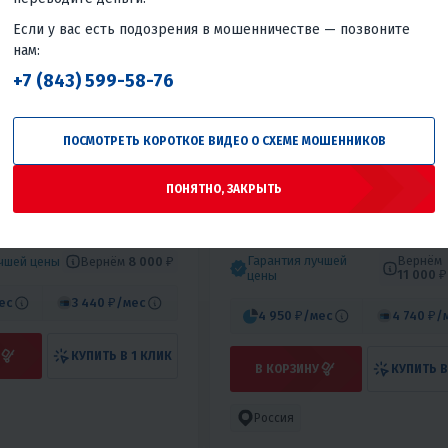
Если у вас есть подозрения в мошенничестве — позвоните
нам:
+7 (843) 599-58-76
ПОСМОТРЕТЬ КОРОТКОЕ ВИДЕО О СХЕМЕ МОШЕННИКОВ
4.8
0
0
ГУСЕНИЦА НА ПИТБАЙК
FOLK 120 СНЕГОХОДНЫЙ
ПОНЯТНО, ЗАКРЫТЬ
КОМПЛЕКТ ЭНДУРО
₽
110 000 ₽
85 000 ₽
115 000 ₽
-6%
-4%
Гарантия лучшей
Вернём
Вернём
8 000 ₽
учшей цены
11 000 ₽
цены
ес
3 440 ₽
/мес
4 950 ₽
/мес
4 740 ₽
/
КУПИТЬ В 1 КЛИК
В КОРЗИНУ
КУПИТЬ В
Россия