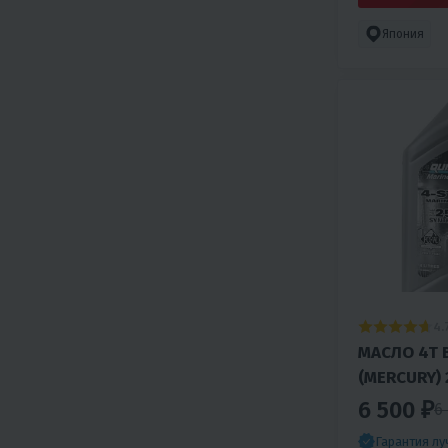
Япония
4.
МАСЛО 4T 
(MERCURY)
ПОЛУСИНТ
6 500 ₽
6
Гарантия л