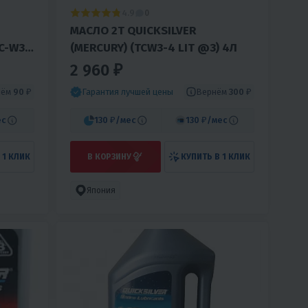
4.9
0
МАСЛО 2T QUICKSILVER
C-W3
(MERCURY) (TCW3-4 LIT @3) 4Л
2 960 ₽
нём
90 ₽
Вернём
300 ₽
Гарантия лучшей цены
ес
130 ₽
/мес
130 ₽
/мес
 1 КЛИК
В КОРЗИНУ
КУПИТЬ В 1 КЛИК
Япония