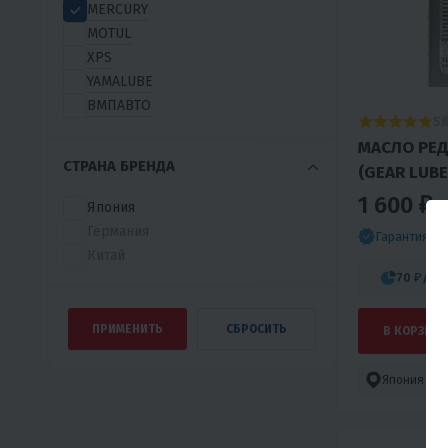
MERCURY
MOTUL
XPS
YAMALUBE
ВМПАВТО
5
МАСЛО РЕД
СТРАНА БРЕНДА
(GEAR LUBE
1 600 ₽
Япония
Германия
Гарантия л
Китай
70 ₽
/ме
В КОРЗИНУ
Япония