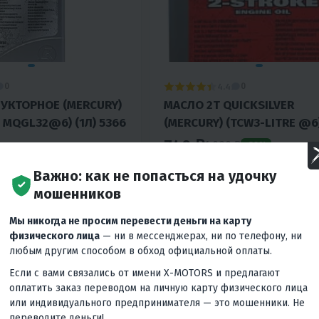
4.4
0
0
УКТОРНОЕ (MERCURY)
МАСЛО 2T QUICKSILVER
 MQGL32@6) (1Л) 5366
(MERCURY) (TCW3-LITRE @6)
740 ₽
1 090 ₽
-32%
Вернём
160 ₽
Вер
учшей цены
Гарантия лучшей цены
Важно: как не попасться на удочку
мошенников
с
70 ₽
/мес
30 ₽
/мес
30 ₽
/м
Мы никогда не просим перевести деньги на карту
физического лица
— ни в мессенджерах, ни по телефону, ни
КУПИТЬ В 1 КЛИК
В КОРЗИНУ
КУПИТЬ В
любым другим способом в обход официальной оплаты.
Япония
Если с вами связались от имени X-MOTORS и предлагают
оплатить заказ переводом на личную карту физического лица
или индивидуального предпринимателя — это мошенники. Не
переводите деньги!