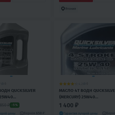
Япония
7
4.2
0
0
ВОДН QUCKSILVER
МАСЛО 4T ВОДН QUCKSILV
 25W40
(MERCURY) 25W40
ЕТИКА 4Л
ПОЛУСИНТЕТИКА 1Л
1 400 ₽
 850 ₽
-5%
Вернём
650 ₽
Верн
учшей цены
Гарантия лучшей цены