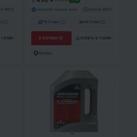
ём
100 ₽
Вернём
150 ₽
Гарантия лучшей цены
ес
70 ₽
/мес
60 ₽
/мес
 1 КЛИК
В КОРЗИНУ
КУПИТЬ В 1 КЛИК
Япония