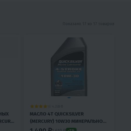
Показано 17 из 17 товаров
4.2
0
НЫХ
МАСЛО 4T QUICKSILVER
RCURY)
(MERCURY) 10W30 МИНЕРАЛЬНОЕ
UBE
(1Л)
1 490 ₽
1 610 ₽
-7%