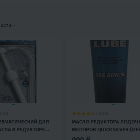
ности
9
4.6
0
0
ЕВМАТИЧЕСКИЙ ДЛЯ
МАСЛО РЕДУКТОРА ЛОДОЧ
СЛА В РЕДУКТОРЕ
МОТОРОВ QUICKSILVER (ME
 МОТОРАХ), РЕДУКТОРЕ
ТРАНСМИСИОННАЯ GEAR L
990 ₽