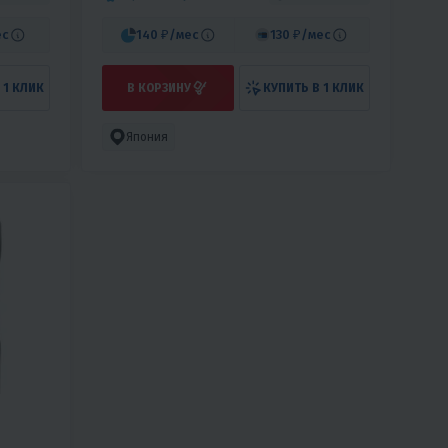
ес
140 ₽
/мес
130 ₽
/мес
 1 КЛИК
В КОРЗИНУ
КУПИТЬ В 1 КЛИК
Япония