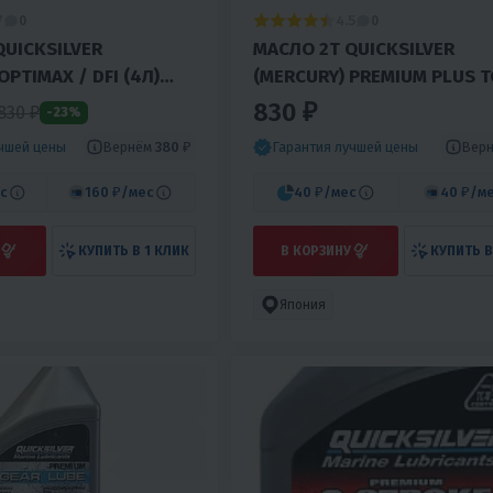
7
4.5
0
0
МАСЛО 2T QUICKSILVER
OPTIMAX / DFI (4Л)
(MERCURY) PREMIUM PLUS T
(1Л) 5364
830 ₽
830 ₽
-23%
Вернём
380 ₽
Вер
учшей цены
Гарантия лучшей цены
с
160 ₽
/мес
40 ₽
/мес
40 ₽
/м
КУПИТЬ В 1 КЛИК
В КОРЗИНУ
КУПИТЬ В
Япония