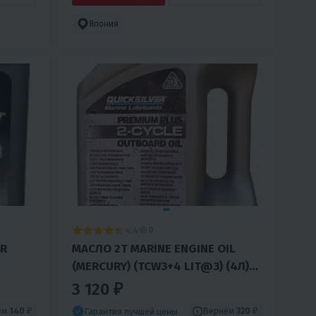
Япония
4.4
0
ER
МАСЛО 2T MARINE ENGINE OIL
(MERCURY) (TCW3+4 LIT@3) (4Л)
5300
3 120 ₽
ём
140 ₽
Вернём
320 ₽
Гарантия лучшей цены