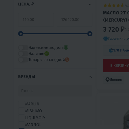
ЦЕНА, ₽
4.
МАСЛО 2T QUICKSILVER
(MERCURY) 
5302
3 720 ₽
4 
Гарантия л
Надежные модели
170 ₽
/ме
Наличие
Товары со скидкой
В КОРЗИНУ
БРЕНДЫ
Япония
MARLIN
MISHIMO
LIQUIMOLY
MANNOL