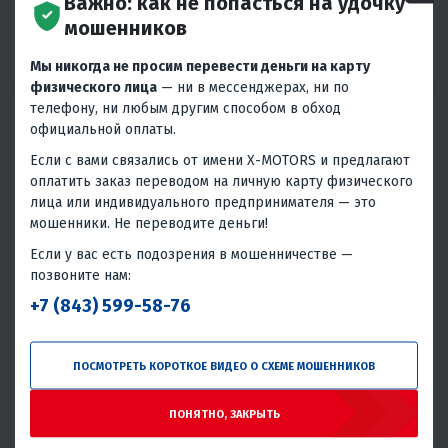
Важно: как не попасться на удочку
150
16
Механика
4T
15
Нет
500мм
мошенников
Бензиновый
420
Нет
Воздушное
Тайвань
Вариатор
4T
Россия
Мы никогда не просим перевести деньги на карту
физического лица
— ни в мессенджерах, ни по
телефону, ни любым другим способом в обход
официальной оплаты.
Если с вами связались от имени X-MOTORS и предлагают
оплатить заказ переводом на личную карту физического
ХИТ ПРОДАЖ
лица или индивидуального предпринимателя — это
мошенники. Не переводите деньги!
5
24
5
9
КВАДРОЦИКЛ PROMAX WILD 2.0
МОТОБУКСИРОВЩИК IKUDZO
Если у вас есть подозрения в мошенничестве —
190 PRO
1100/380 К7
позвоните нам:
119 800 ₽
99 800 ₽
239 800 ₽
119 900 ₽
-50%
-17%
+7 (843) 599-58-76
5 830 ₽
6 020 ₽
4 160 ₽
4 300 ₽
В 1 КЛИК
В 1 КЛИК
ПОСМОТРЕТЬ КОРОТКОЕ ВИДЕО О СХЕМЕ МОШЕННИКОВ
187
15
Задний 2WD
Нет
6
Нет
380мм
ПОНЯТНО, ЗАКРЫТЬ
Воздушное
Бензиновый
196
Хромомолибденовый сплав
Редуктор
4T
Россия