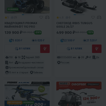
НОВИНКА
5
25
4.8
0
КВАДРОЦИКЛ PROMAX
СНЕГОХОД IRBIS TUNGUS
МАЙНКРАФТ 192 PRO
600LE 26/27
139 900 ₽
499 900 ₽
189 900 ₽
569 900 ₽
-26%
-12%
5 830 ₽
6 020 ₽
22 500 ₽
21 520 ₽
В 1 КЛИК
В 1 КЛИК
150
18
Задний 2WD
3333х500 мм
28
4T
Да
Нет
Воздушно-масляное
Россия
Хромомолибденовый сплав
15 лет и старше
Тайвань
ХИТ ПРОДАЖ
НОВИНКА