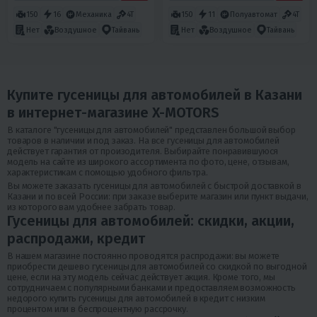
150
16
Механика
4T
150
11
Полуавтомат
4T
Нет
Воздушное
Тайвань
Нет
Воздушное
Тайвань
Купите гусеницы для автомобилей в Казани
в интернет-магазине X-MOTORS
В каталоге "гусеницы для автомобилей" представлен большой выбор
товаров в наличии и под заказ. На все гусеницы для автомобилей
действует гарантия от произодителя. Выбирайте понравившуюся
модель на сайте из широкого ассортимента по фото, цене, отзывам,
характеристикам с помощью удобного фильтра.
Вы можете заказать гусеницы для автомобилей с быстрой доставкой в
Казани и по всей России: при заказе выберите магазин или пункт выдачи,
из которого вам удобнее забрать товар.
Гусеницы для автомобилей: скидки, акции,
распродажи, кредит
В нашем магазине постоянно проводятся распродажи: вы можете
приобрести дешево гусеницы для автомобилей со скидкой по выгодной
цене, если на эту модель сейчас действует акция. Кроме того, мы
сотрудничаем с популярными банками и предоставляем возможность
недорого купить гусеницы для автомобилей в кредит с низким
процентом или в беспроцентную рассрочку.