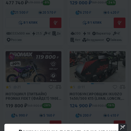
477 740 ₽
129 000 ₽
479 000 ₽
169 000 ₽
-0%
-24%
21 500 ₽
20 570 ₽
6 210 ₽
6 420 ₽
В 1 КЛИК
В 1 КЛИК
3333х500 мм
21.5
4T
Да
200
18
Вариатор
4T
Россия
Нет
Воздушное
Тайвань
5
21
5
11
МОТОЦИКЛ (ПИТБАЙК)
МОТОБУКСИРОВЩИК IKUDZO
PROMAX FIDET (ФАЙДЕТ) 190E
1450/500 K15 (LIFAN, LONCIN,
PRO 17/14
ZONGSHEN)
119 800 ₽
124 900 ₽
149 900 ₽
148 900 ₽
-20%
-16%
4 990 ₽
5 160 ₽
6 200 ₽
6 410 ₽
В 1 КЛИК
В 1 КЛИК