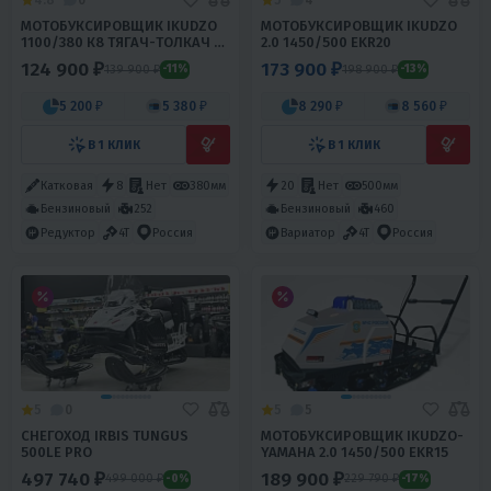
4.8
0
5
4
МОТОБУКСИРОВЩИК IKUDZO
МОТОБУКСИРОВЩИК IKUDZO
1100/380 К8 ТЯГАЧ-ТОЛКАЧ C
2.0 1450/500 EKR20
САНЯМИ
124 900 ₽
173 900 ₽
139 900 ₽
198 900 ₽
-11%
-13%
5 200 ₽
5 380 ₽
8 290 ₽
8 560 ₽
В 1 КЛИК
В 1 КЛИК
Катковая
8
Нет
380мм
20
Нет
500мм
Бензиновый
252
Бензиновый
460
Редуктор
4T
Россия
Вариатор
4T
Россия
5
0
5
5
СНЕГОХОД IRBIS TUNGUS
МОТОБУКСИРОВЩИК IKUDZO-
500LE PRO
YAMAHA 2.0 1450/500 EKR15
497 740 ₽
189 900 ₽
499 000 ₽
229 790 ₽
-0%
-17%