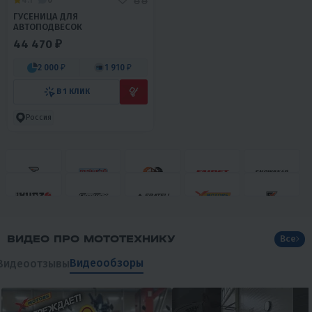
ГУСЕНИЦА ДЛЯ
АВТОПОДВЕСОК
44 470 ₽
2 000 ₽
1 910 ₽
В 1 КЛИК
Россия
ВИДЕО ПРО МОТОТЕХНИКУ
Все
Видеообзоры
Видеоотзывы