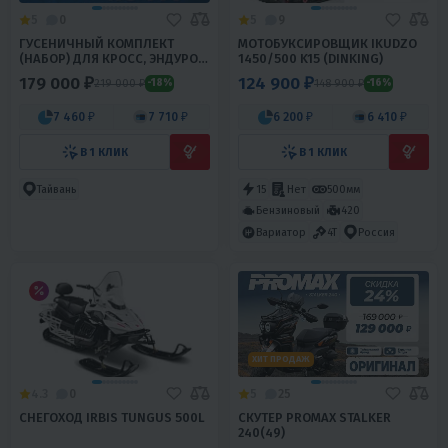
5
0
5
9
ГУСЕНИЧНЫЙ КОМПЛЕКТ
МОТОБУКСИРОВЩИК IKUDZO
(НАБОР) ДЛЯ КРОСС, ЭНДУРО
1450/500 K15 (DINKING)
МОТОЦИКЛОВ PROMAX ALIEN
179 000 ₽
124 900 ₽
219 000 ₽
148 900 ₽
-18%
-16%
7 460 ₽
7 710 ₽
6 200 ₽
6 410 ₽
В 1 КЛИК
В 1 КЛИК
Тайвань
15
Нет
500мм
Бензиновый
420
Вариатор
4T
Россия
ХИТ ПРОДАЖ
4.3
0
5
25
СНЕГОХОД IRBIS TUNGUS 500L
СКУТЕР PROMAX STALKER
240(49)