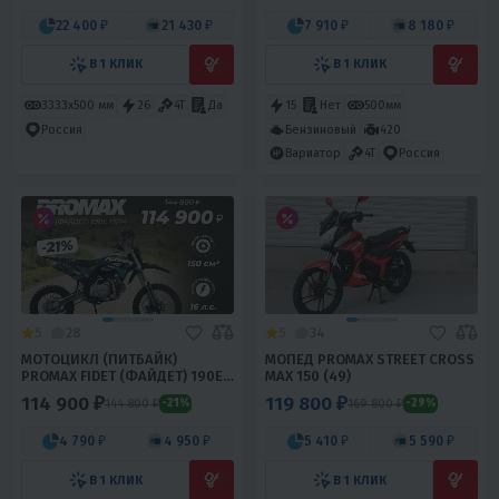
22 400 ₽
21 430 ₽
7 910 ₽
8 180 ₽
В 1 КЛИК
В 1 КЛИК
3333х500 мм
26
4T
Да
15
Нет
500мм
Бензиновый
420
Россия
Вариатор
4T
Россия
5
28
5
34
МОТОЦИКЛ (ПИТБАЙК)
МОПЕД PROMAX STREET CROSS
PROMAX FIDET (ФАЙДЕТ) 190E
MAX 150 (49)
17/14
114 900 ₽
119 800 ₽
144 800 ₽
169 800 ₽
-21%
-29%
4 790 ₽
4 950 ₽
5 410 ₽
5 590 ₽
В 1 КЛИК
В 1 КЛИК