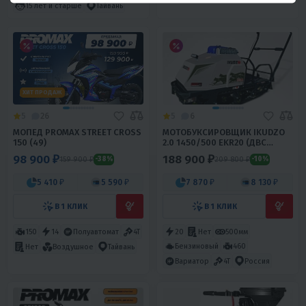
15 лет и старше
Тайвань
ХИТ ПРОДАЖ
5
26
5
6
МОПЕД PROMAX STREET CROSS
МОТОБУКСИРОВЩИК IKUDZO
150 (49)
2.0 1450/500 EKR20 (ДВС
DINKIN)
98 900 ₽
188 900 ₽
159 900 ₽
209 800 ₽
-38%
-10%
5 410 ₽
5 590 ₽
7 870 ₽
8 130 ₽
В 1 КЛИК
В 1 КЛИК
150
14
Полуавтомат
4T
20
Нет
500мм
Бензиновый
460
Нет
Воздушное
Тайвань
Вариатор
4T
Россия