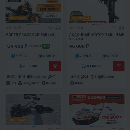
ХИТ ПРОДАЖ
ХИТ ПРОДАЖ
5
15
4
0
МОПЕД PROMAX CB150R (49)
ЛОДОЧНЫЙ МОТОР MARLIN MP
9.8 AMHS
139 900 ₽
96 000 ₽
159 900 ₽
-13%
6 660 ₽
6 880 ₽
4 320 ₽
4 130 ₽
В 1 КЛИК
В 1 КЛИК
150
16
Механика
4T
9.8
2T
S
Румпель
Нет
Воздушное
Тайвань
Китай
ХИТ ПРОДАЖ