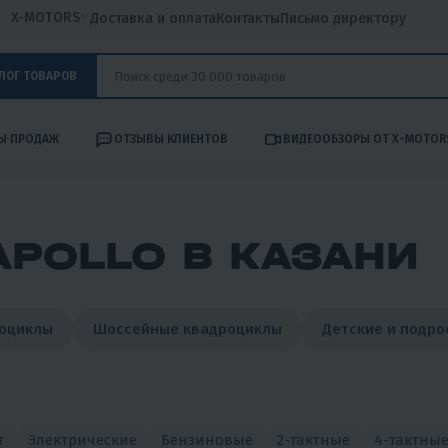
X-MOTORS
Доставка и оплата
Контакты
Письмо директору
ЛОГ ТОВАРОВ
Ы ПРОДАЖ
ОТЗЫВЫ КЛИЕНТОВ
ВИДЕООБЗОРЫ ОТ X-MOTOR
POLLO В КАЗАНИ
роциклы
Шоссейные квадроциклы
Детские и подр
т
Электрические
Бензиновые
2-тактные
4-тактны