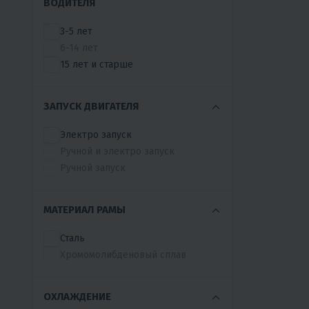
ВОДИТЕЛЯ
VMC
VOLKAN
3-5 лет
WELS
6-14 лет
WHITE SIBERIA
15 лет и старше
XIANCHU
YACOTA
ЗАПУСК ДВИГАТЕЛЯ
YAMAHA
YAMAHA-REPLIKA
Электро запуск
YAQI
Ручной и электро запуск
ZONGSHEN
Ручной запуск
ИНКОМОТОРС
ИНОЕ
МАТЕРИАЛ РАМЫ
КАЙО
МОТОМИР
Сталь
РУСКВАДРО
Хромомолибденовый сплав
ТАВРИДА
ФАВОРИТ
ОХЛАЖДЕНИЕ