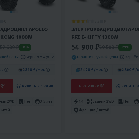
3.3
0
0
ВАДРОЦИКЛ APOLLO
ЭЛЕКТРОКВАДРОЦИКЛ APO
ING KONG 1000W
RFZ E-KITTY 1000W
54 900 ₽
59 680 ₽
69 500 ₽
-8%
-21%
Вернём
5 490 ₽
Вернё
учшей цены
Гарантия лучшей цены
ес
2 360 ₽
/мес
2 470 ₽
/мес
2 360 ₽
/
КУПИТЬ В 1 КЛИК
В КОРЗИНУ
КУПИТЬ В
ний 2WD
Нет
3-5 лет
1.4
Задний 2WD
Нет
Китай
Франция / Китай