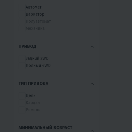
RATO
Автомат
REGULMOTO
Вариатор
RIVERTOYS
Полуавтомат
RMOTO
Механика
ROCKOT
ROXY
ПРИВОД
RRF
RZMOTO
Задний 2WD
SEGWAY
Полный 4WD
SHARK
SHERHAN
SSSR
ТИП ПРИВОДА
STALKER
Цепь
SUBORBOX
Кардан
TAO MOTOR
Ремень
TEZZA
TGB
TROXUS
МИНИМАЛЬНЫЙ ВОЗРАСТ
UNIVERSAL