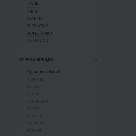
HISUN
IRBIS
AVANTIS
GLADIATOR
VENTO (VMC)
MOTOLAND
БУРЛАК
ABM
СТРАНА БРЕНДА
ACCESS
ADLY
Франция / Китай
AEROX
Испания
AFC
Канада
ALL ROAD
Китай
APAKANI
Китай(США)
APOLLO
Россия
ARMADA
Тайвань
ARMOUR
Франция
ATV
Япония
BALTMOTORS