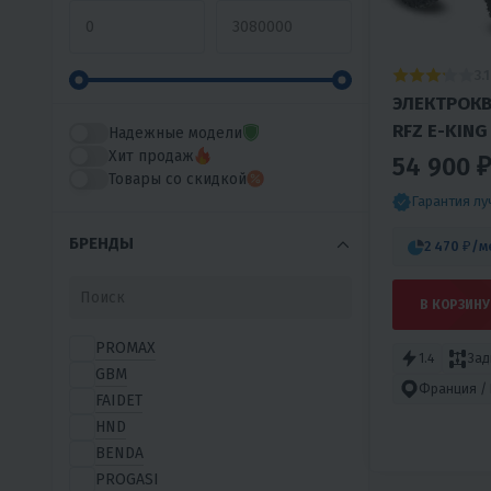
3.1
ЭЛЕКТРОК
RFZ E-K
Надежные модели
Хит продаж
54 900 ₽
Товары со скидкой
Гарантия л
БРЕНДЫ
2 470 ₽
/м
В КОРЗИНУ
PROMAX
1.4
Зад
GBM
Франция / 
FAIDET
HND
BENDA
PROGASI