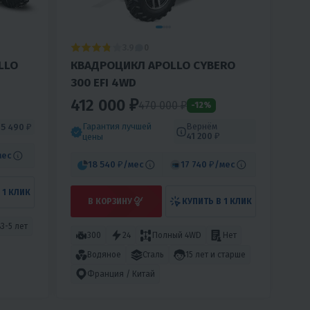
3.9
0
LLO
КВАДРОЦИКЛ APOLLO CYBERO
300 EFI 4WD
412 000 ₽
470 000 ₽
-12%
Гарантия лучшей
Вернём
м
5 490 ₽
41 200 ₽
цены
мес
18 540 ₽
/мес
17 740 ₽
/мес
 1 КЛИК
В КОРЗИНУ
КУПИТЬ В 1 КЛИК
3-5 лет
300
24
Полный 4WD
Нет
Водяное
Сталь
15 лет и старше
Франция / Китай