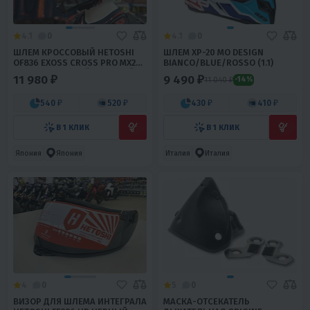
4.1
0
4.1
0
ШЛЕМ КРОССОВЫЙ HETOSHI
ШЛЕМ XP-20 MO DESIGN
OF836 EXOSS CROSS PRO MX289
BIANCO/BLUE/ROSSO (1.1)
ЦВ.ЧЕРНО-СИНИЙ МАТОВЫЙ
11 980 ₽
9 490 ₽
11 040 ₽
-14%
Р.S
540 ₽
520 ₽
430 ₽
410 ₽
В 1 КЛИК
В 1 КЛИК
Япония
Япония
Италия
Италия
4
0
5
0
ВИЗОР ДЛЯ ШЛЕМА ИНТЕГРАЛА
МАСКА-ОТСЕКАТЕЛЬ