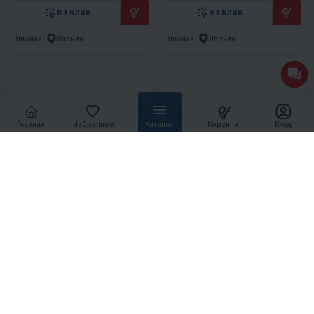
В 1 КЛИК
В 1 КЛИК
Япония
Япония
Япония
Япония
Главная
Избранное
Каталог
Корзина
Вход
5
0
4.8
0
ШЛЕМ МОДУЛЯР HETOSHI FF935
ШЛЕМ МОДУЛЯР HETOSHI FF935
SHOGUN ЦВ.ЧЕРНО-БЕЛО-
SHOGUN ЦВ.ЧЕРНО-СЕРЫЙ
ЗОЛОТОЙ МАТОВЫЙ Р.M
МАТОВЫЙ Р.S
11 980 ₽
11 980 ₽
540 ₽
520 ₽
540 ₽
520 ₽
В 1 КЛИК
В 1 КЛИК
Япония
Япония
Япония
Япония