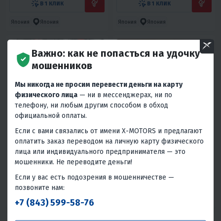
В 1 КЛИК
В 1 КЛИК
Япония
Япония
Япония
Япония
Важно: как не попасться на удочку
мошенников
Мы никогда не просим перевести деньги на карту
физического лица
— ни в мессенджерах, ни по
телефону, ни любым другим способом в обход
официальной оплаты.
4.3
0
4.6
12
ВИЗОР ЭЛЕКТРИЧЕСКИЙ С
ШЛЕМ КРОССОВЫЙ HETOSHI
Если с вами связались от имени X-MOTORS и предлагают
ПОДОГРЕВОМ ДЛЯ ШЛЕМА
OF836 EXOSS CROSS PRO MX289
оплатить заказ переводом на личную карту физического
МОДУЛЯР HETOSHI FF935
ЦВ.ЧЕРНЫЙ МАТОВЫЙ Р.M
6 990 ₽
10 980 ₽
лица или индивидуального предпринимателя — это
мошенники. Не переводите деньги!
310 ₽
300 ₽
490 ₽
470 ₽
Если у вас есть подозрения в мошенничестве —
В 1 КЛИК
В 1 КЛИК
позвоните нам:
Япония
Япония
Япония
Япония
+7 (843) 599-58-76