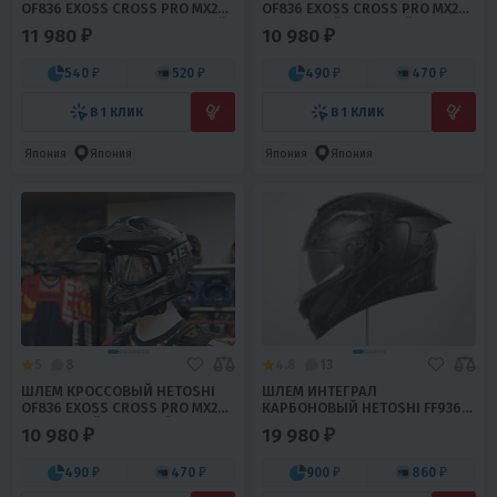
OF836 EXOSS CROSS PRO MX289
OF836 EXOSS CROSS PRO MX289
ЦВ.СЕРО-ОРАНЖЕВО-ЧЕРНЫЙ
ЦВ.ЧЕРНЫЙ МАТОВЫЙ Р.S
11 980 ₽
10 980 ₽
МАТОВЫЙ Р.S
540 ₽
520 ₽
490 ₽
470 ₽
В 1 КЛИК
В 1 КЛИК
Япония
Япония
Япония
Япония
5
8
4.8
13
ШЛЕМ КРОССОВЫЙ HETOSHI
ШЛЕМ ИНТЕГРАЛ
OF836 EXOSS CROSS PRO MX289
КАРБОНОВЫЙ HETOSHI FF936S
ЦВ.ЧЕРНЫЙ МАТОВЫЙ Р.XL
CARBON GLOSSY 12K FORGED
10 980 ₽
19 980 ₽
Р.XL
490 ₽
470 ₽
900 ₽
860 ₽