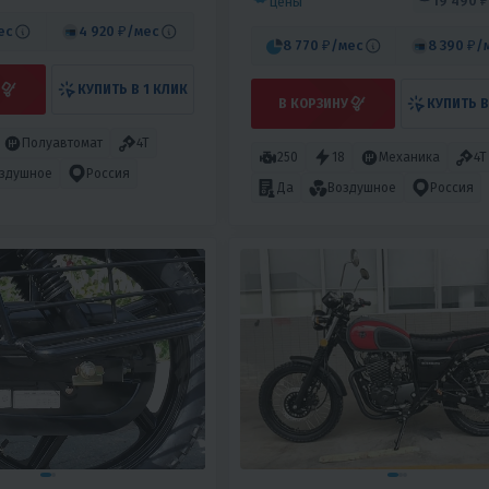
19 490 ₽
цены
ес
4 920 ₽
/мес
8 770 ₽
/мес
8 390 ₽
/
КУПИТЬ В 1 КЛИК
В КОРЗИНУ
КУПИТЬ В
Полуавтомат
4T
250
18
Механика
4T
здушное
Россия
Да
Воздушное
Россия