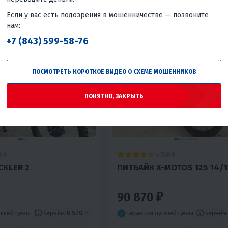
Воздушное
Россия
Если у вас есть подозрения в мошенничестве — позвоните
нам:
+7 (843) 599-58-76
ПОСМОТРЕТЬ КОРОТКОЕ ВИДЕО О СХЕМЕ МОШЕННИКОВ
ПОНЯТНО, ЗАКРЫТЬ
4.5
0
0
CKLER 2
ПИТБАЙК X-MOTOS 125 14/1
90 870 ₽
Вернём
8 570 ₽
Вернём
учшей цены
Гарантия лучшей цены