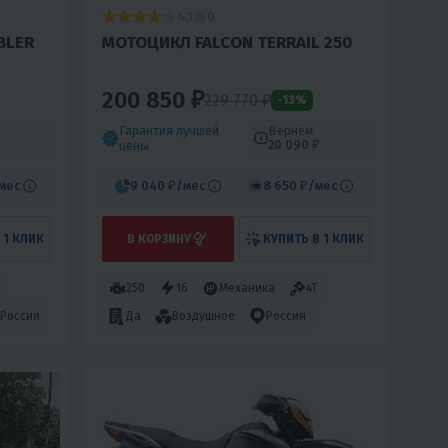
4.1
0
BLER
МОТОЦИКЛ FALCON TERRAIL 250
200 850 ₽
229 770 ₽
-13%
Гарантия лучшей
Вернём
20 090 ₽
цены
мес
9 040 ₽
/мес
8 650 ₽
/мес
 1 КЛИК
В КОРЗИНУ
КУПИТЬ В 1 КЛИК
250
16
Механика
4T
Россия
Да
Воздушное
Россия