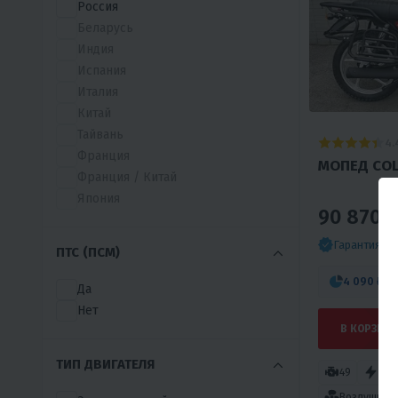
Россия
AJ1
Беларусь
AJERRA
Индия
AMAN
Испания
APOLLO
Италия
ARIIC
Китай
ASIAN
Тайвань
4.
BAIGE
Франция
МОПЕД COLT
BAJAJ
Франция / Китай
BAMX
Япония
90 870 ₽
BC
BENDA
Гарантия л
ПТС (ПСМ)
BENELLI
BESUDA
4 090 ₽
/м
Да
BETA
Нет
BHJ
В КОРЗИНУ
BIZON
BNK
ТИП ДВИГАТЕЛЯ
49
9
BRZ
Воздушное