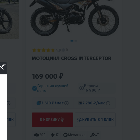
4.9
0
МОТОЦИКЛ CROSS INTERCEPTOR
169 000 ₽
Гарантия лучшей
Вернём
16 900 ₽
цены
мес
7 610 ₽
/мес
7 280 ₽
/мес
 1 КЛИК
В КОРЗИНУ
КУПИТЬ В 1 КЛИК
200
17
Механика
4T