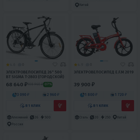
Китай
4.6
0
4.9
0
ЭЛЕКТРОВЕЛОСИПЕД 26" 500
ЭЛЕКТРОВЕЛОСИПЕД E.F.M 2019
ВТ SIGMA T-2803 (ГОРОДСКОЙ)
68 640 ₽
39 900 ₽
108 960 ₽
-37%
3 090 ₽
2 960 ₽
1 800 ₽
1 720 ₽
В 1 КЛИК
В 1 КЛИК
Алюминий
26
500
Сталь
20
250
Китай
Россия