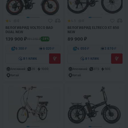
4
0
4.5
0
ВЕЛОГИБРИД VOLTECO BAD
ВЕЛОГИБРИД ELTRECO XT 850
DUAL NEW
NEW
139 900 ₽
89 900 ₽
194 310 ₽
-28%
6 300 ₽
6 020 ₽
4 050 ₽
3 870 ₽
В 1 КЛИК
В 1 КЛИК
Алюминий
20
1000
Алюминий
27.5
500
Китай
Китай