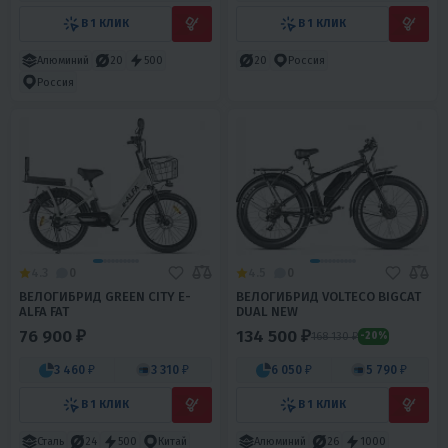
В 1 КЛИК
В 1 КЛИК
Алюминий
20
500
20
Россия
Россия
4.3
0
4.5
0
ВЕЛОГИБРИД GREEN CITY E-
ВЕЛОГИБРИД VOLTECO BIGCAT
ALFA FAT
DUAL NEW
76 900 ₽
134 500 ₽
168 130 ₽
-20%
3 460 ₽
3 310 ₽
6 050 ₽
5 790 ₽
В 1 КЛИК
В 1 КЛИК
Сталь
24
500
Китай
Алюминий
26
1000