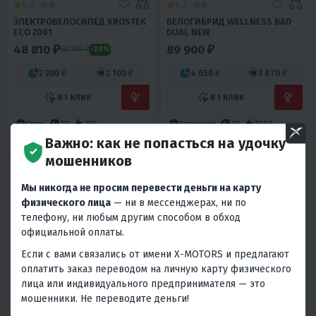
4.9
0
4.2
0
ЭЛЕКТРОВЕЛОСИПЕД KROSTEK
ВЕЛОГИБРИД WELLNESS BAD
ECO 2001
DUAL NEW
48 810 ₽
89 900 ₽
68 750 ₽
-29%
2 200 ₽
2 100 ₽
4 050 ₽
3 870 ₽
В 1 КЛИК
В 1 КЛИК
Сталь
20
250
Алюминий
20
1000
Важно: как не попасться на удочку
Китай / Тайвань
Китай
мошенников
Мы никогда не просим перевести деньги на карту
физического лица
— ни в мессенджерах, ни по
телефону, ни любым другим способом в обход
официальной оплаты.
Если с вами связались от имени X-MOTORS и предлагают
оплатить заказ переводом на личную карту физического
5
0
5
0
лица или индивидуального предпринимателя — это
ВЕЛОГИБРИД CYBERBIKE 500
ЭЛЕКТРОВЕЛОСИПЕД E.F.K 2019
мошенники. Не переводите деньги!
ВТ