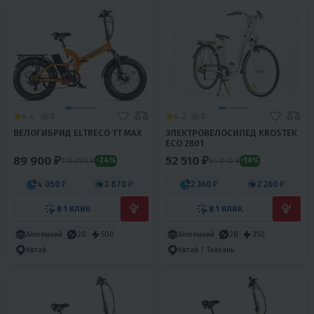
4.4
0
4.3
0
ВЕЛОГИБРИД ELTRECO TT MAX
ЭЛЕКТРОВЕЛОСИПЕД KROSTEK
ECO 2801
89 900 ₽
52 510 ₽
118 290 ₽
64 040 ₽
-24%
-18%
4 050 ₽
3 870 ₽
2 360 ₽
2 260 ₽
В 1 КЛИК
В 1 КЛИК
Алюминий
20
500
Алюминий
28
350
Китай
Китай / Тайвань