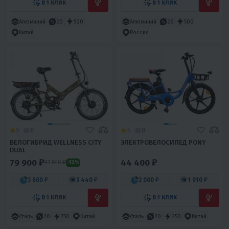
В 1 КЛИК
В 1 КЛИК
Алюминий
20
500
Алюминий
26
500
Китай
Россия
5
0
4
0
ВЕЛОГИБРИД WELLNESS CITY
ЭЛЕКТРОВЕЛОСИПЕД PONY
DUAL
79 900 ₽
44 400 ₽
91 840 ₽
-13%
3 600 ₽
3 440 ₽
2 000 ₽
1 910 ₽
В 1 КЛИК
В 1 КЛИК
Сталь
20
750
Китай
Сталь
20
250
Китай