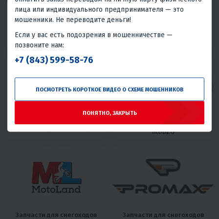
лица или индивидуального предпринимателя — это
мошенники. Не переводите деньги!
Если у вас есть подозрения в мошенничестве —
Запчасти для снегоходов
Ветровые стекла для
WELS
снегоходов
позвоните нам:
+7 (843) 599-58-76
ПОСМОТРЕТЬ КОРОТКОЕ ВИДЕО О СХЕМЕ МОШЕННИКОВ
ПОНЯТНО, ЗАКРЫТЬ
Запчасти для снегоходов
Гусеницы для снегоходов
IKUDZO
Запчасти для снегоходов
Запчасти для снегоходов