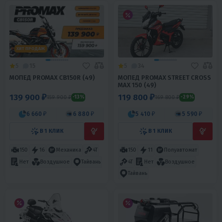
ХИТ ПРОДАЖ
5
15
5
34
МОПЕД PROMAX CB150R (49)
МОПЕД PROMAX STREET CROSS
MAX 150 (49)
139 900 ₽
119 800 ₽
159 900 ₽
169 800 ₽
-13%
-29%
6 660 ₽
6 880 ₽
5 410 ₽
5 590 ₽
В 1 КЛИК
В 1 КЛИК
150
16
Механика
4T
150
11
Полуавтомат
4T
Нет
Воздушное
Тайвань
Нет
Воздушное
Тайвань
ХИТ ПРОДАЖ