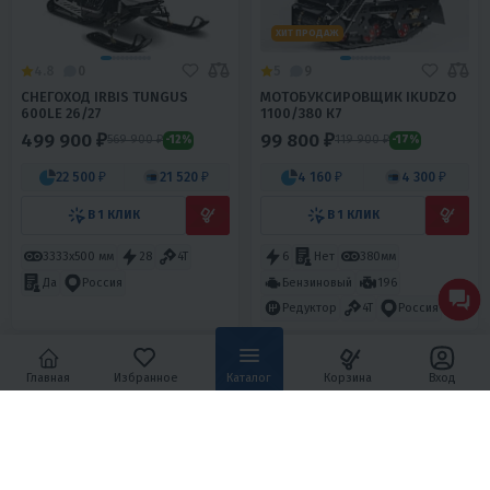
4.8
0
5
9
СНЕГОХОД IRBIS TUNGUS
МОТОБУКСИРОВЩИК IKUDZO
600LE 26/27
1100/380 К7
499 900 ₽
99 800 ₽
569 900 ₽
119 900 ₽
-12%
-17%
22 500 ₽
21 520 ₽
4 160 ₽
4 300 ₽
В 1 КЛИК
В 1 КЛИК
3333х500 мм
28
4T
Да
6
Нет
380мм
Бензиновый
196
Россия
Редуктор
4T
Россия
Главная
Избранное
Каталог
Корзина
Вход
4.3
0
5
6
СНЕГОХОД IRBIS TUNGUS 500L
МОТОБУКСИРОВЩИК IKUDZO
2.0 1450/500 EKR20 (ДВС
DINKIN)
477 740 ₽
188 900 ₽
479 000 ₽
209 800 ₽
-0%
-10%