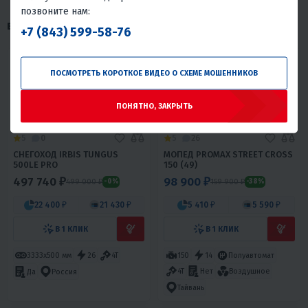
позвоните нам:
ВАМ МОЖЕТ ПОНРАВИТЬСЯ
+7 (843) 599-58-76
ПОСМОТРЕТЬ КОРОТКОЕ ВИДЕО О СХЕМЕ МОШЕННИКОВ
ПОНЯТНО, ЗАКРЫТЬ
ХИТ ПРОДАЖ
5
0
5
26
СНЕГОХОД IRBIS TUNGUS
МОПЕД PROMAX STREET CROSS
500LE PRO
150 (49)
497 740 ₽
98 900 ₽
499 000 ₽
159 900 ₽
-0%
-38%
22 400 ₽
21 430 ₽
5 410 ₽
5 590 ₽
В 1 КЛИК
В 1 КЛИК
3333х500 мм
26
4T
Да
150
14
Полуавтомат
4T
Россия
Нет
Воздушное
Тайвань