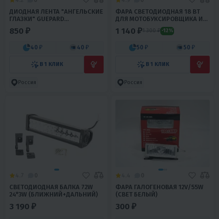
ДИОДНАЯ ЛЕНТА "АНГЕЛЬСКИЕ
ФАРА СВЕТОДИОДНАЯ 18 ВТ
ГЛАЗКИ" GUEPARD
ДЛЯ МОТОБУКСИРОВЩИКА И
ГАБАРИТНОГО СВЕТА, D=9 СМ
МОТОСОБАКИ
850 ₽
1 140 ₽
1 300 ₽
-12%
(КРАСНЫЙ)
40 ₽
40 ₽
50 ₽
50 ₽
В 1 КЛИК
В 1 КЛИК
Россия
Россия
4.7
0
4.4
0
СВЕТОДИОДНАЯ БАЛКА 72W
ФАРА ГАЛОГЕНОВАЯ 12V/55W
24*3W (БЛИЖНИЙ+ДАЛЬНИЙ)
(СВЕТ БЕЛЫЙ)
3 190 ₽
300 ₽