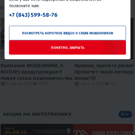
позвоните нам:
Видеообзоры
Видеоотзывы
+7 (843) 599-58-76
ПОСМОТРЕТЬ КОРОТКОЕ ВИДЕО О СХЕМЕ МОШЕННИКОВ
ПОНЯТНО, ЗАКРЫТЬ
Внимание МОШЕННИКИ, X-
Мужики, оцените риски!
MOTORS предупреждает!
Прокатит такая легенда
Новая схема мошенничества.
жены?😅
10 января 2025
33758
4 августа 2026
527
АКЦИИ НА МОТОТЕХНИКУ
Все