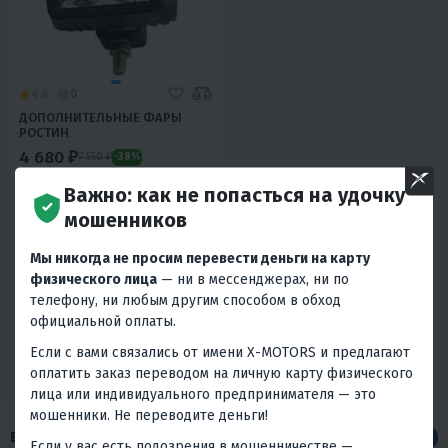
4.6
0
ДОПОЛНИТЕЛЬНЫЕ ФАРЫ
РОСТИН
4 680 ₽
7 550 ₽
-38%
Важно: как не попасться на удочку
210 ₽
200 ₽
мошенников
В 1 КЛИК
Мы никогда не просим перевести деньги на карту
Россия
физического лица
— ни в мессенджерах, ни по
телефону, ни любым другим способом в обход
официальной оплаты.
Если с вами связались от имени X-MOTORS и предлагают
оплатить заказ переводом на личную карту физического
лица или индивидуального предпринимателя — это
мошенники. Не переводите деньги!
ВИДЕО ПРО МОТОТЕХНИКУ
Все
Если у вас есть подозрения в мошенничестве —