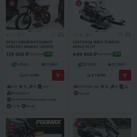
4.3
17
4.8
0
КРОССОВЫЙ МОТОЦИКЛ
СНЕГОХОД IRBIS TUNGUS
SANCHEZ MANIAC CB250D
600LE 26/27
129 900 ₽
499 900 ₽
163 800 ₽
569 900 ₽
-21%
-12%
5 850 ₽
5 590 ₽
22 500 ₽
21 520 ₽
В 1 КЛИК
В 1 КЛИК
223
16
4T
Нет
3333х500 мм
28
4T
Да
Воздушное
Россия
Хромомолибденовый сплав
21/18
Китай