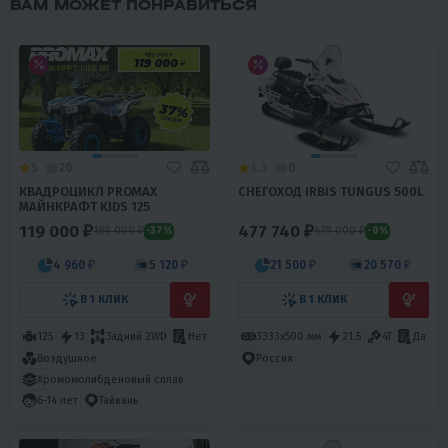
ВАМ МОЖЕТ ПОНРАВИТЬСЯ
5
20
4.3
0
КВАДРОЦИКЛ PROMAX
СНЕГОХОД IRBIS TUNGUS 500L
МАЙНКРАФТ KIDS 125
119 000 ₽
477 740 ₽
189 000 ₽
479 000 ₽
-37%
-0%
4 960 ₽
5 120 ₽
21 500 ₽
20 570 ₽
В 1 КЛИК
В 1 КЛИК
125
13
Задний 2WD
Нет
3333х500 мм
21.5
4T
Да
Воздушное
Россия
Хромомолибденовый сплав
6-14 лет
Тайвань