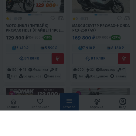
5
30
5
31
МОТОЦИКЛ (ПИТБАЙК)
МАКСИСКУТЕР PROMAX-HONDA
PROMAX FIDET (ФАЙДЕТ) 190E
PCX-250 (49)
MAX PRO LUX 19/16
129 800 ₽
169 800 ₽
159 800 ₽
239 000 ₽
-19%
-29%
5 410 ₽
5 590 ₽
7 910 ₽
8 180 ₽
В 1 КЛИК
В 1 КЛИК
150
18
Механика
4T
200
22
Вариатор
4T
Нет
Воздушное
Тайвань
Нет
Воздушное
Тайвань
Главная
Избранное
Каталог
Корзина
Вход
5
21
5
34
МОТОЦИКЛ (ПИТБАЙК)
МОПЕД PROMAX STREET CROSS