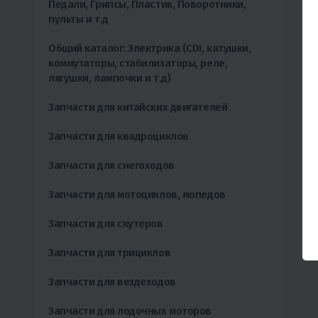
Педали, Грипсы, Пластик, Поворотники,
пульты и т.д
Общий каталог: Электрика (CDI, катушки,
коммутаторы, стабилизаторы, реле,
лягушки, лампочки и т.д)
Запчасти для китайских двигателей
Запчасти для квадроциклов
Запчасти для снегоходов
Запчасти для мотоциклов, мопедов
Запчасти для скутеров
Запчасти для трициклов
Запчасти для вездеходов
Запчасти для лодочных моторов