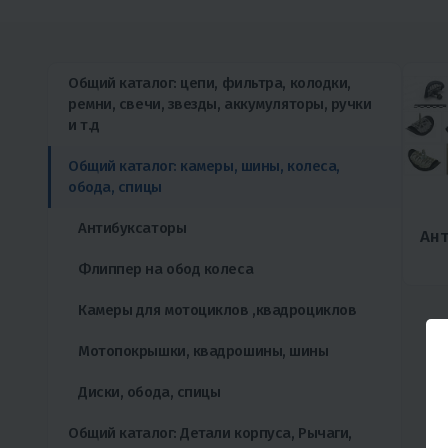
Общий каталог: цепи, фильтра, колодки,
ремни, свечи, звезды, аккумуляторы, ручки
и т.д
Общий каталог: камеры, шины, колеса,
обода, спицы
Антибуксаторы
Ан
Флиппер на обод колеса
Камеры для мотоциклов ,квадроциклов
Мотопокрышки, квадрошины, шины
Диски, обода, спицы
Общий каталог: Детали корпуса, Рычаги,