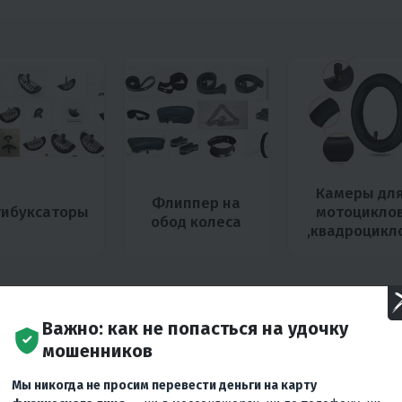
Камеры дл
Флиппер на
тибуксаторы
мотоцикло
обод колеса
,квадроцикл
Важно: как не попасться на удочку
мошенников
Мы никогда не просим перевести деньги на карту