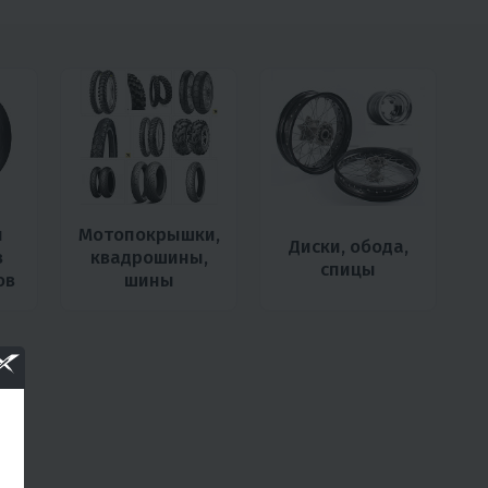
я
Мотопокрышки,
Диски, обода,
в
квадрошины,
спицы
ов
шины