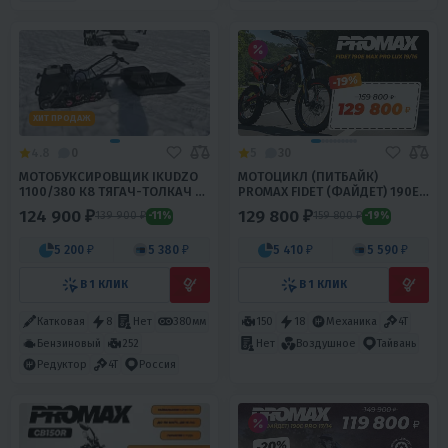
ХИТ ПРОДАЖ
4.8
0
5
30
МОТОБУКСИРОВЩИК IKUDZO
МОТОЦИКЛ (ПИТБАЙК)
1100/380 К8 ТЯГАЧ-ТОЛКАЧ C
PROMAX FIDET (ФАЙДЕТ) 190E
САНЯМИ
MAX PRO LUX 19/16
124 900 ₽
129 800 ₽
139 900 ₽
159 800 ₽
-11%
-19%
5 200 ₽
5 380 ₽
5 410 ₽
5 590 ₽
В 1 КЛИК
В 1 КЛИК
Катковая
8
Нет
380мм
150
18
Механика
4T
Бензиновый
252
Нет
Воздушное
Тайвань
Редуктор
4T
Россия