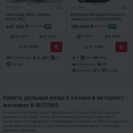
5
0
5
5
СНЕГОХОД IRBIS TUNGUS
МОТОБУКСИРОВЩИК IKUDZO-
500LE PRO
YAMAHA 2.0 1450/500 EKR15
497 740 ₽
189 900 ₽
499 000 ₽
229 790 ₽
-0%
-17%
22 400 ₽
21 430 ₽
7 910 ₽
8 180 ₽
В 1 КЛИК
В 1 КЛИК
3333х500 мм
26
4T
Да
15
Нет
500мм
Бензиновый
420
Россия
Вариатор
4T
Россия
Купите дельные вещи в Казани в интернет-
магазине X-MOTORS
В каталоге "дельные вещи" представлен большой выбор товаров в
наличии и под заказ. На все дельные вещи действует гарантия от
произодителя. Выбирайте понравившуюся модель на сайте из широкого
ассортимента по фото, цене, отзывам, характеристикам с помощью
удобного фильтра.