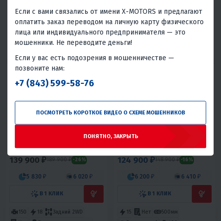
В 1 КЛИК
В 1 КЛИК
Если с вами связались от имени X-MOTORS и предлагают
оплатить заказ переводом на личную карту физического
3333х500 мм
28
4T
Да
20
Нет
500мм
лица или индивидуального предпринимателя — это
Бензиновый
460
Россия
мошенники. Не переводите деньги!
Вариатор
4T
Россия
Если у вас есть подозрения в мошенничестве —
позвоните нам:
+7 (843) 599-58-76
НОВИНКА
ПОСМОТРЕТЬ КОРОТКОЕ ВИДЕО О СХЕМЕ МОШЕННИКОВ
5
25
5
9
ПОНЯТНО, ЗАКРЫТЬ
КВАДРОЦИКЛ PROMAX
МОТОБУКСИРОВЩИК IKUDZO
МАЙНКРАФТ 192 PRO
1450/500 K15 (DINKING)
139 900 ₽
124 900 ₽
189 900 ₽
148 900 ₽
-26%
-16%
5 830 ₽
6 020 ₽
6 200 ₽
6 410 ₽
В 1 КЛИК
В 1 КЛИК
150
18
Задний 2WD
15
Нет
500мм