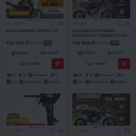
ХИТ ПРОДАЖ
5
15
5
21
МОПЕД PROMAX CB150R (49)
МОТОЦИКЛ (ПИТБАЙК)
PROMAX FIDET (ФАЙДЕТ) 190E
PRO 17/14
139 900 ₽
119 800 ₽
159 900 ₽
149 900 ₽
-13%
-20%
6 660 ₽
6 880 ₽
4 990 ₽
5 160 ₽
В 1 КЛИК
В 1 КЛИК
150
16
Механика
4T
150
16
Механика
4T
Нет
Воздушное
Тайвань
Нет
Воздушное
Тайвань
ХИТ ПРОДАЖ
4
0
5
28