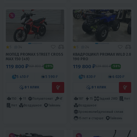
5
34
5
24
МОПЕД PROMAX STREET CROSS
КВАДРОЦИКЛ PROMAX WILD 2.0
MAX 150 (49)
190 PRO
119 800 ₽
119 800 ₽
169 800 ₽
239 800 ₽
-29%
-50%
5 410 ₽
5 590 ₽
5 830 ₽
6 020 ₽
В 1 КЛИК
В 1 КЛИК
150
11
Полуавтомат
4T
187
15
Задний 2WD
Нет
Воздушное
Нет
Воздушное
Тайвань
Хромомолибденовый сплав
15 лет и старше
Тайвань