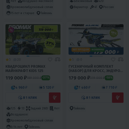
Нет
Воздушно-масляное
Бензиновый
420
Хромомолибденовый сплав
Вариатор
4T
Россия
15 лет и старше
Тайвань
ХИТ ПРОДАЖ
НОВИНКА
5
20
5
0
КВАДРОЦИКЛ PROMAX
ГУСЕНИЧНЫЙ КОМПЛЕКТ
МАЙНКРАФТ KIDS 125
(НАБОР) ДЛЯ КРОСС, ЭНДУРО
МОТОЦИКЛОВ PROMAX ALIEN
119 000 ₽
179 000 ₽
189 000 ₽
219 000 ₽
-37%
-18%
4 960 ₽
5 120 ₽
7 460 ₽
7 710 ₽
В 1 КЛИК
В 1 КЛИК
125
13
Задний 2WD
Нет
Тайвань
Воздушное
Хромомолибденовый сплав
6-14 лет
Тайвань