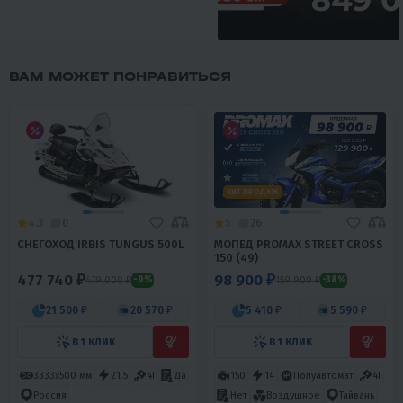
ВАМ МОЖЕТ ПОНРАВИТЬСЯ
ХИТ ПРОДАЖ
4.3
0
5
26
СНЕГОХОД IRBIS TUNGUS 500L
МОПЕД PROMAX STREET CROSS
150 (49)
477 740 ₽
98 900 ₽
479 000 ₽
159 900 ₽
-0%
-38%
21 500 ₽
20 570 ₽
5 410 ₽
5 590 ₽
В 1 КЛИК
В 1 КЛИК
3333х500 мм
21.5
4T
Да
150
14
Полуавтомат
4T
Россия
Нет
Воздушное
Тайвань