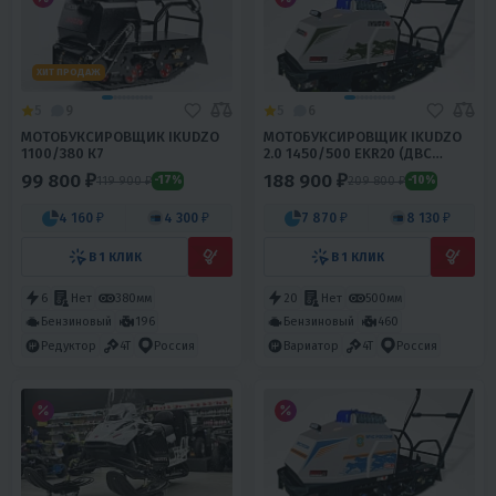
ХИТ ПРОДАЖ
5
9
5
6
МОТОБУКСИРОВЩИК IKUDZO
МОТОБУКСИРОВЩИК IKUDZO
1100/380 К7
2.0 1450/500 EKR20 (ДВС
DINKIN)
99 800 ₽
188 900 ₽
119 900 ₽
209 800 ₽
-17%
-10%
4 160 ₽
4 300 ₽
7 870 ₽
8 130 ₽
В 1 КЛИК
В 1 КЛИК
6
Нет
380мм
20
Нет
500мм
Бензиновый
196
Бензиновый
460
Редуктор
4T
Россия
Вариатор
4T
Россия