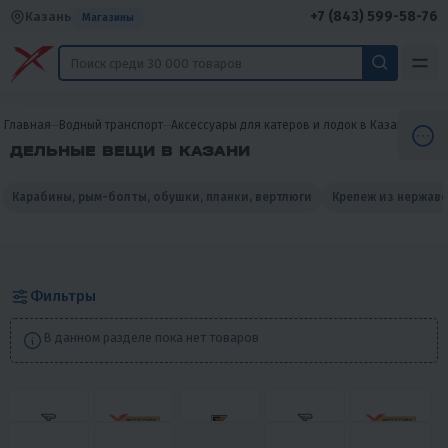
+7 (843) 599-58-76
Казань
Магазины
Главная
Водный транспорт
Аксессуары для катеров и лодок в Казани
Дель
ДЕЛЬНЫЕ ВЕЩИ В КАЗАНИ
Карабины, рым-болты, обушки, планки, вертлюги
Крепеж из нержав
Фильтры
В данном разделе пока нет товаров