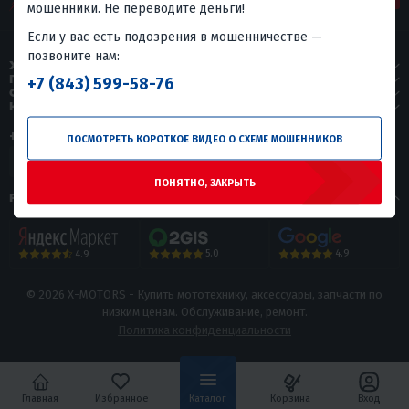
мошенники. Не переводите деньги!
Если у вас есть подозрения в мошенничестве —
позвоните нам:
X-MOTORS
ПОКУПАТЕЛЯМ
+7 (843) 599-58-76
СЕРВИС
КОНТАКТЫ
+7 (843) 599-58-76
ПОСМОТРЕТЬ КОРОТКОЕ ВИДЕО О СХЕМЕ МОШЕННИКОВ
ПОНЯТНО, ЗАКРЫТЬ
РЕЙТИНГ МАГАЗИНА
5.0
4.9
4.9
© 2026 X-MOTORS - Купить мототехнику, аксессуары, запчасти по
низким ценам. Обслуживание, ремонт.
Политика конфиденциальности
Главная
Избранное
Каталог
Корзина
Вход