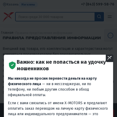
+7 (843) 599-58-76
Казань
Магазины
Главная
Правила представления информации
ПРАВИЛА ПРЕДСТАВЛЕНИЯ ИНФОРМАЦИИ
Внешний вид товара, его комплектация и характеристики могут
изменяться производителем без предварительных
уведомлений. Описание носит справочно-ознакомительный
Важно: как не попасться на удочку
характер и не может служить основанием для претензий. Вся
мошенников
представленная на сайте информация, касающаяся технических
характеристик, наличия на складе, стоимости товаров, носит
Мы никогда не просим перевести деньги на карту
информационный характер и ни при каких условиях не является
физического лица
— ни в мессенджерах, ни по
публичной офертой, определяемой положениями п. 2 ст. 437
телефону, ни любым другим способом в обход
Гражданского кодекса РФ.
официальной оплаты.
Если с вами связались от имени X-MOTORS и предлагают
оплатить заказ переводом на личную карту физического
лица или индивидуального предпринимателя — это
ЗАДАТЬ ВОПРОС