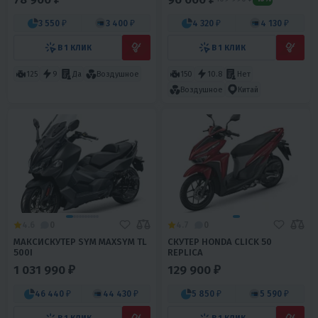
3 550 ₽
3 400 ₽
4 320 ₽
4 130 ₽
В 1 КЛИК
В 1 КЛИК
125
9
Да
Воздушное
150
10.8
Нет
Воздушное
Китай
4.6
0
4.7
0
МАКСИСКУТЕР SYM MAXSYM TL
СКУТЕР HONDA CLICK 50
500I
REPLICA
1 031 990 ₽
129 900 ₽
46 440 ₽
44 430 ₽
5 850 ₽
5 590 ₽