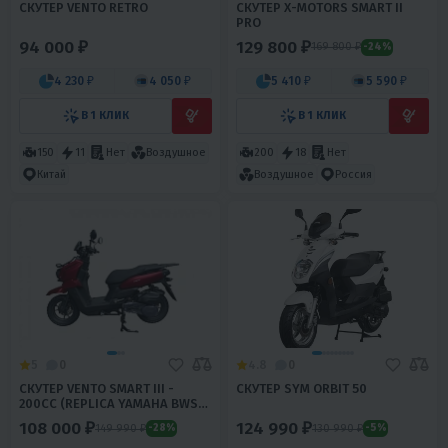
СКУТЕР VENTO RETRO
СКУТЕР X-MOTORS SMART II
PRO
94 000 ₽
129 800 ₽
169 800 ₽
-24%
4 230 ₽
4 050 ₽
5 410 ₽
5 590 ₽
В 1 КЛИК
В 1 КЛИК
150
11
Нет
Воздушное
200
18
Нет
Китай
Воздушное
Россия
5
0
4.8
0
СКУТЕР VENTO SMART III -
СКУТЕР SYM ORBIT 50
200CC (REPLICA YAMAHA BWS
21)
108 000 ₽
124 990 ₽
149 990 ₽
130 990 ₽
-28%
-5%