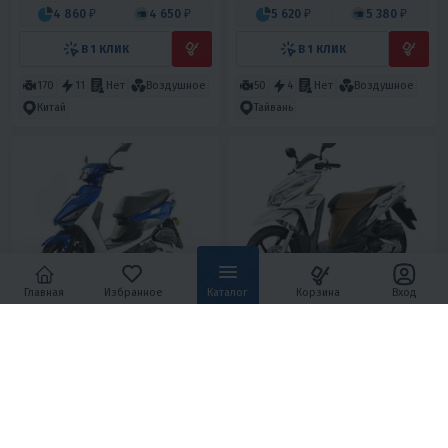
4 860 ₽
4 650 ₽
5 620 ₽
5 380 ₽
В 1 КЛИК
В 1 КЛИК
170
11
Нет
Воздушное
50
4
Нет
Воздушное
Китай
Тайвань
Главная
Избранное
Каталог
Корзина
Вход
3.6
0
4.7
0
СКУТЕР MOTOLAND
СКУТЕР HONDA CLICK 125I
(МОТОЛЕНД) 150 КУБ. JOG
83 950 ₽
245 000 ₽
3 780 ₽
3 610 ₽
11 030 ₽
10 550 ₽
В 1 КЛИК
В 1 КЛИК