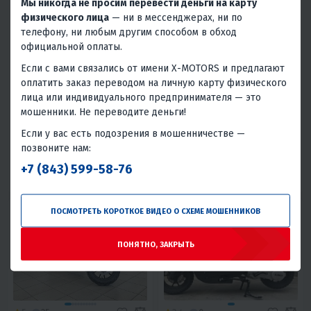
Мы никогда не просим перевести деньги на карту
физического лица
— ни в мессенджерах, ни по
телефону, ни любым другим способом в обход
официальной оплаты.
5
1
5
0
СКУТЕР RACER RC50QT-3
СКУТЕР VENTO MAX 200CC
Если с вами связались от имени X-MOTORS и предлагают
METEOR
(REPLICA YAMAHA TMAX)
оплатить заказ переводом на личную карту физического
68 750 ₽
179 900 ₽
278 900 ₽
-35%
лица или индивидуального предпринимателя — это
мошенники. Не переводите деньги!
3 090 ₽
2 960 ₽
8 100 ₽
7 750 ₽
Если у вас есть подозрения в мошенничестве —
В 1 КЛИК
В 1 КЛИК
позвоните нам:
50
3.4
Нет
Воздушное
175
11
Да
Воздушное
+7 (843) 599-58-76
Китай
Китай
ПОСМОТРЕТЬ КОРОТКОЕ ВИДЕО О СХЕМЕ МОШЕННИКОВ
ПОНЯТНО, ЗАКРЫТЬ