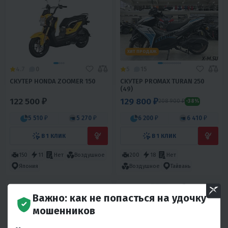
ХИТ ПРОДАЖ
4.7
0
5
15
СКУТЕР HONDA ZOOMER 150
СКУТЕР PROMAX TURAN 250
(49)
122 500 ₽
129 800 ₽
208 900 ₽
-38%
5 510 ₽
5 270 ₽
6 200 ₽
6 410 ₽
В 1 КЛИК
В 1 КЛИК
150
11
Нет
Воздушное
200
18
Нет
Япония
Воздушное
Тайвань
Важно: как не попасться на удочку
мошенников