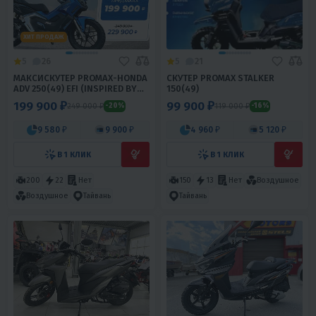
ХИТ ПРОДАЖ
5
26
5
21
МАКСИСКУТЕР PROMAX-HONDA
СКУТЕР PROMAX STALKER
ADV 250(49) EFI (INSPIRED BY
150(49)
HONDA)
199 900 ₽
99 900 ₽
249 000 ₽
119 000 ₽
-20%
-16%
9 580 ₽
9 900 ₽
4 960 ₽
5 120 ₽
В 1 КЛИК
В 1 КЛИК
200
22
Нет
150
13
Нет
Воздушное
Воздушное
Тайвань
Тайвань