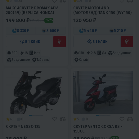
5
25
3.4
0
МАКСИСКУТЕР PROMAX ADV
СКУТЕР MOTOLAND
200(49) (REPLICA HONDA)
(МОТОЛЕНД) TANK 150 (WY150)
199 800 ₽
120 950 ₽
241 800 ₽
-17%
8 330 ₽
8 600 ₽
5 440 ₽
5 210 ₽
В 1 КЛИК
В 1 КЛИК
200
18
Нет
150
9.8
Да
Воздушное
Воздушное
Тайвань
Китай
4.1
0
5
0
СКУТЕР NESSO 125
СКУТЕР VENTO CORSA RS -
150CC
78 900 ₽
96 000 ₽
109 990 ₽
-13%