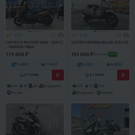
5
16
5
18
СКУТЕР X-MOTORS MAX - 200CC
СКУТЕР PROMAX MILAN 200(49)
- YAMAHA TMAX
179 800 ₽
153 800 ₽
197 800 ₽
-22%
7 490 ₽
7 740 ₽
6 410 ₽
6 620 ₽
В 1 КЛИК
В 1 КЛИК
200
16
Да
Воздушное
200
13
Нет
Россия
Воздушное
Тайвань