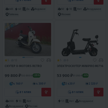
В 1 КЛИК
В 1 КЛИК
465
40
Да
Водяное
50
10
Нет
Воздушное
Тайвань
Япония
5
12
5
0
СКУТЕР X-MOTORS RETRO
ЭЛЕКТРОСКУТЕР MINIPRO MI716
99 800 ₽
53 900 ₽
132 800 ₽
57 350 ₽
-25%
-6%
4 160 ₽
4 300 ₽
2 430 ₽
2 320 ₽
В 1 КЛИК
В 1 КЛИК
200
13
Нет
1.1
Нет
Воздушное
Воздушное
Россия