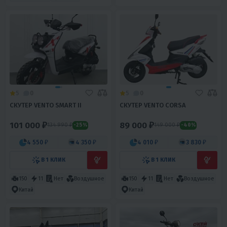
5
0
5
0
СКУТЕР VENTO SMART II
СКУТЕР VENTO CORSA
101 000 ₽
89 000 ₽
134 990 ₽
149 000 ₽
-25%
-40%
4 550 ₽
4 350 ₽
4 010 ₽
3 830 ₽
В 1 КЛИК
В 1 КЛИК
150
11
Нет
Воздушное
150
11
Нет
Воздушное
Китай
Китай