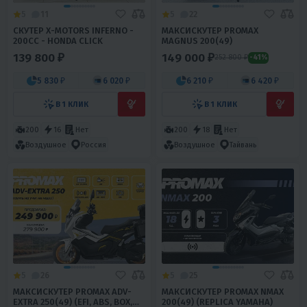
5
11
5
22
СКУТЕР X-MOTORS INFERNO -
МАКСИСКУТЕР PROMAX
200CC - HONDA CLICK
MAGNUS 200(49)
139 800 ₽
149 000 ₽
252 800 ₽
-41%
5 830 ₽
6 020 ₽
6 210 ₽
6 420 ₽
В 1 КЛИК
В 1 КЛИК
200
16
Нет
200
18
Нет
Воздушное
Россия
Воздушное
Тайвань
5
26
5
25
МАКСИСКУТЕР PROMAX ADV-
МАКСИСКУТЕР PROMAX NMAX
EXTRA 250(49) (EFI, ABS, BOX,
200(49) (REPLICA YAMAHA)