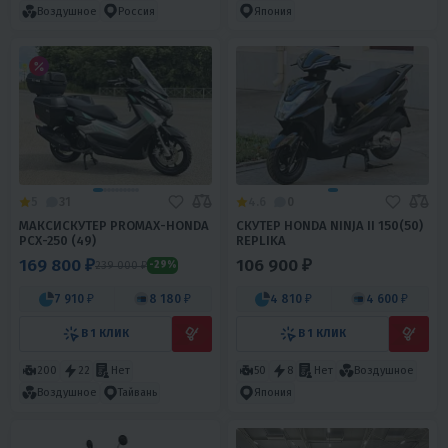
Воздушное
Россия
Япония
5
31
4.6
0
МАКСИСКУТЕР PROMAX-HONDA
СКУТЕР HONDA NINJA II 150(50)
PCX-250 (49)
REPLIKA
169 800 ₽
106 900 ₽
239 000 ₽
-29%
7 910 ₽
8 180 ₽
4 810 ₽
4 600 ₽
В 1 КЛИК
В 1 КЛИК
200
22
Нет
50
8
Нет
Воздушное
Воздушное
Тайвань
Япония