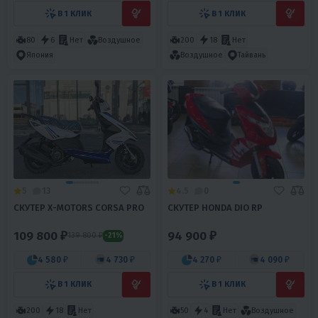
В 1 КЛИК
В 1 КЛИК
80
6
Нет
Воздушное
200
18
Нет
Япония
Воздушное
Тайвань
5
13
4.5
0
СКУТЕР X-MOTORS CORSA PRO
СКУТЕР HONDA DIO RP
109 800 ₽
94 900 ₽
139 800 ₽
-21%
4 580 ₽
4 730 ₽
4 270 ₽
4 090 ₽
В 1 КЛИК
В 1 КЛИК
200
18
Нет
50
4
Нет
Воздушное