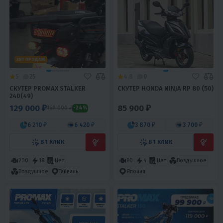
ХИТ ПРОДАЖ
5
25
4.8
0
СКУТЕР PROMAX STALKER
СКУТЕР HONDA NINJA RP 80 (50)
240(49)
129 000 ₽
85 900 ₽
169 000 ₽
-24%
6 210 ₽
6 420 ₽
3 870 ₽
3 700 ₽
В 1 КЛИК
В 1 КЛИК
200
18
Нет
80
4
Нет
Воздушное
Воздушное
Тайвань
Япония