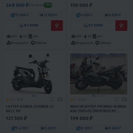
AUDIO)
249 900 ₽
159 000 ₽
279 900 ₽
-11%
11 660 ₽
12 050 ₽
6 630 ₽
6 850 ₽
В 1 КЛИК
В 1 КЛИК
200
22
Нет
200
18
Нет
Воздушное
Тайвань
Воздушное
Тайвань
4.9
0
5
24
СКУТЕР HONDA ZOOMER 4T
МАКСИСКУТЕР PROMAX-HONDA
80CC RP
ADV 250(49) (INSPIRED BY
HONDA)
121 500 ₽
199 800 ₽
5 470 ₽
5 230 ₽
8 330 ₽
8 600 ₽