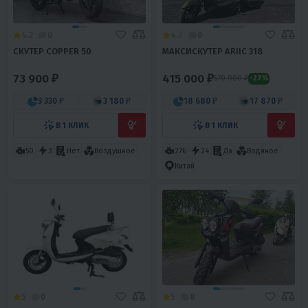
4.2
0
4.7
0
СКУТЕР COPPER 50
МАКСИСКУТЕР ARIIC 318
73 900 ₽
415 000 ₽
570 000 ₽
-27%
3 330 ₽
3 180 ₽
18 680 ₽
17 870 ₽
В 1 КЛИК
В 1 КЛИК
50
3
Нет
Воздушное
276
24
Да
Водяное
Китай
5
0
5
8