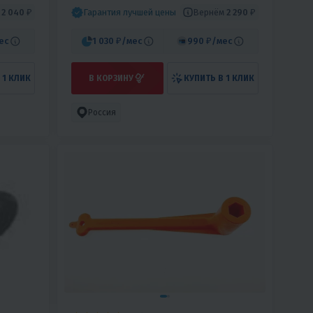
м
2 040 ₽
Вернём
2 290 ₽
Гарантия лучшей цены
ес
1 030 ₽
/мес
990 ₽
/мес
 1 КЛИК
В КОРЗИНУ
КУПИТЬ В 1 КЛИК
Россия