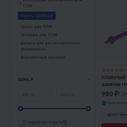
ПЛМ
Винты гребные
Сумки для ПЛМ
Тележки для ПЛМ
Детали для дистанционного
управления
Водометные насадки
4.
ПЛАВУЧИЙ
ЦЕНА, ₽
ЗАМЕНЫ Г
MERCURY И
980 ₽
1 20
МОЩНОСТЬЮ 
Гарантия л
40 ₽
/ме
Надежные модели