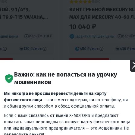
7
5
0
0
ОЙ, 9 1/4*9,
ВИНТ ГРЕБНОЙ MERCURY B
-T15 YAMAHA,
MAX ДЛЯ MERCURY 40-60 Л.
DIATOR MIKATSU
3X10-3/4X12 (ОРИГИНАЛ)
10 040 ₽
ANOVO 9.9-15HP
Вернём
310 ₽
Вернё
учшей цены
Гарантия лучшей цены
с
130 ₽
/мес
450 ₽
/мес
430 ₽
/м
КУПИТЬ В 1 КЛИК
В КОРЗИНУ
КУПИТЬ В
Важно: как не попасться на удочку
Россия
мошенников
Мы никогда не просим перевести деньги на карту
физического лица
— ни в мессенджерах, ни по телефону, ни
любым другим способом в обход официальной оплаты.
Если с вами связались от имени X-MOTORS и предлагают
оплатить заказ переводом на личную карту физического лица
или индивидуального предпринимателя — это мошенники. Не
переводите деньги!