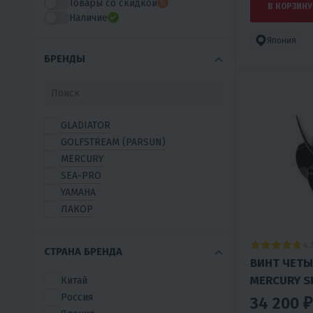
Товары со скидкой
В КОРЗИНУ
Наличие
Япония
БРЕНДЫ
GLADIATOR
GOLFSTREAM (PARSUN)
MERCURY
SEA-PRO
YAMAHA
ЛАКОР
4.
СТРАНА БРЕНДА
ВИНТ ЧЕТ
MERCURY SP
Китай
40-60 Л.С
Россия
34 200 ₽