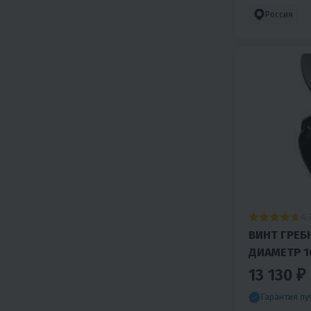
Россия
4.
ВИНТ ГРЕБН
ДИАМЕТР 1
ДЮЙМОВ. Д
13 130 ₽
48-73142A
Гарантия л