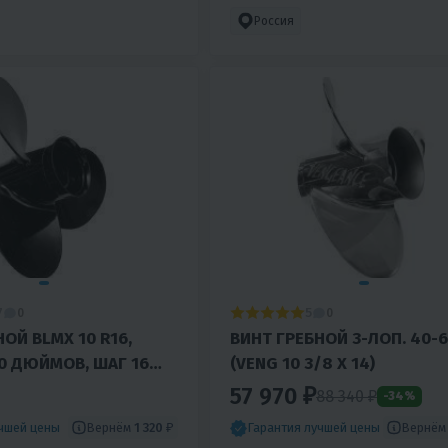
Россия
7
5
0
0
ОЙ BLMX 10 R16,
ВИНТ ГРЕБНОЙ 3-ЛОП. 40-6
0 ДЮЙМОВ, ШАГ 16
(VENG 10 3/8 X 14)
ЛЯ MERCURY 4O-60 :
57 970 ₽
88 340 ₽
-34%
40
Вернём
1 320 ₽
Вернё
учшей цены
Гарантия лучшей цены