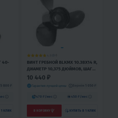
4.9
0
 40-
ВИНТ ГРЕБНОЙ BLKMX 10.38X14 R,
ДИАМЕТР 10,375 ДЮЙМОВ, ШАГ
14 ДЮЙМОВ
10 440 ₽
м
5 800 ₽
Вернём
1 050 ₽
Гарантия лучшей цены
мес
470 ₽
/мес
450 ₽
/мес
 1 КЛИК
В КОРЗИНУ
КУПИТЬ В 1 КЛИК