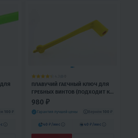
4.3
0
 ДЛЯ
ПЛАВУЧИЙ ГАЕЧНЫЙ КЛЮЧ ДЛЯ
ГРЕБНЫХ ВИНТОВ (ПОДХОДИТ К
ОСТЬЮ
БОЛЬШИНСТВУ ПОВОРОТНО-
980 ₽
ОТКИДНЫХ КОЛОНОК ALPHA И
ём
100 ₽
Вернём
100 ₽
Гарантия лучшей цены
ес
40 ₽
/мес
40 ₽
/мес