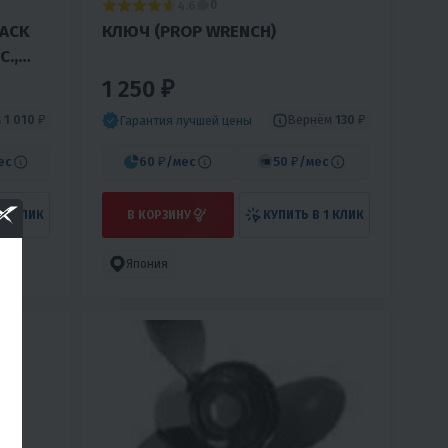
4.6
0
LACK
КЛЮЧ (PROP WRENCH)
С.,
1 250 ₽
м
1 010 ₽
Вернём
130 ₽
Гарантия лучшей цены
ес
60 ₽
/мес
50 ₽
/мес
 1 КЛИК
В КОРЗИНУ
КУПИТЬ В 1 КЛИК
Япония