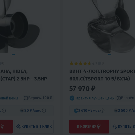
4.7
0
0
AHA, HIDEA,
ВИНТ 4-ЛОП.TROPHY SPORT
(СТАР) 2.5HP - 3.5HP
60Л.С(TSPORT 10 5/8X14)
57 970 ₽
Вернём
190 ₽
Вернё
учшей цены
Гарантия лучшей цены
с
80 ₽
/мес
2 610 ₽
/мес
2 500 ₽
/
КУПИТЬ В 1 КЛИК
В КОРЗИНУ
КУПИТЬ В