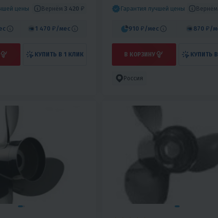
НЕ
Вернём
3 420 ₽
Вернё
учшей цены
Гарантия лучшей цены
ес
1 470 ₽
/мес
910 ₽
/мес
870 ₽
/м
КУПИТЬ В 1 КЛИК
В КОРЗИНУ
КУПИТЬ В
Россия